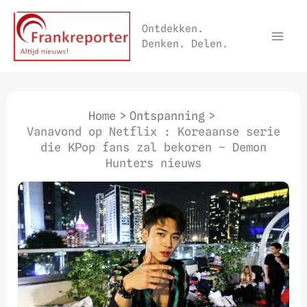
Ga
naar
Ontdekken.
Denken. Delen.
de
inhoud
Home
Ontspanning
Vanavond op Netflix : Koreaanse serie
die KPop fans zal bekoren – Demon
Hunters nieuws