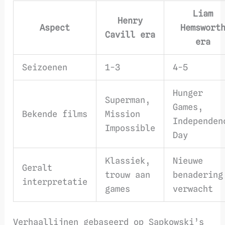
Liam
Henry
Aspect
Hemswort
Cavill era
era
Seizoenen
1-3
4-5
Hunger
Superman,
Games,
Bekende films
Mission
Independen
Impossible
Day
Klassiek,
Nieuwe
Geralt
trouw aan
benadering
interpretatie
games
verwacht
Verhaallijnen gebaseerd op Sapkowski’s