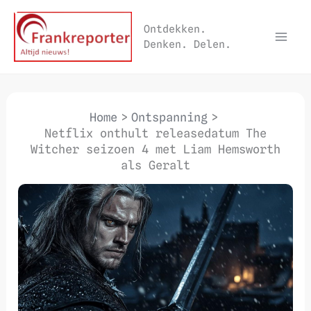
Ga
naar
Ontdekken.
Denken. Delen.
de
inhoud
Home
Ontspanning
Netflix onthult releasedatum The
Witcher seizoen 4 met Liam Hemsworth
als Geralt